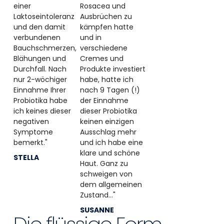
einer
Rosacea und
Laktoseintoleranz
Ausbrüchen zu
und den damit
kämpfen hatte
verbundenen
und in
Bauchschmerzen,
verschiedene
Blähungen und
Cremes und
Durchfall. Nach
Produkte investiert
nur 2-wöchiger
habe, hatte ich
Einnahme Ihrer
nach 9 Tagen (!)
Probiotika habe
der Einnahme
ich keines dieser
dieser Probiotika
negativen
keinen einzigen
Symptome
Ausschlag mehr
bemerkt."
und ich habe eine
klare und schöne
STELLA
Haut. Ganz zu
schweigen von
dem allgemeinen
Zustand..."
SUSANNE