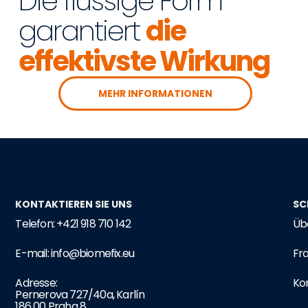
Die flüssige Form
garantiert
die
effektivste Wirkung
MEHR INFORMATIONEN
KONTAKTIEREN SIE UNS
SC
Telefon: +421 918 710 142
Üb
E-mail: info@biomefix.eu
Fr
Adresse:
Ko
Pernerova 727/40a, Karlín
186 00 Praha 8