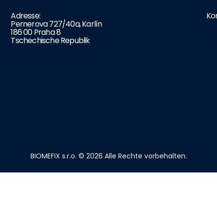
Adresse:
Ko
Pernerova 727/40a, Karlín
186 00 Praha 8
Tschechische Republik
BIOMEFIX s.r.o. © 2026 Alle Rechte vorbehalten.