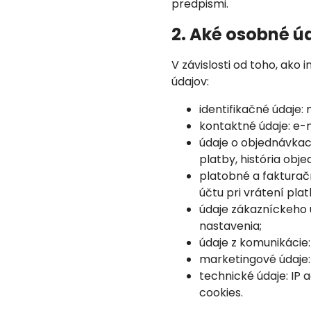
predpismi.
2. Aké osobné 
V závislosti od toho, ak
údajov:
identifikačné údaje:
kontaktné údaje: e-m
údaje o objednávkac
platby, história obj
platobné a fakturačn
účtu pri vrátení plat
údaje zákazníckeho ú
nastavenia;
údaje z komunikácie:
marketingové údaje: 
technické údaje: IP 
cookies.