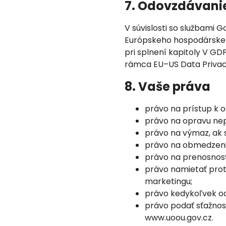
7. Odovzdávanie 
V súvislosti so službami
Európskeho hospodárskeh
pri splnení kapitoly V GD
rámca EU–US Data Privac
8. Vaše práva
právo na prístup k 
právo na opravu ne
právo na výmaz, ak
právo na obmedzeni
právo na prenosnosť
právo namietať pro
marketingu;
právo kedykoľvek od
právo podať sťažnosť
www.uoou.gov.cz.