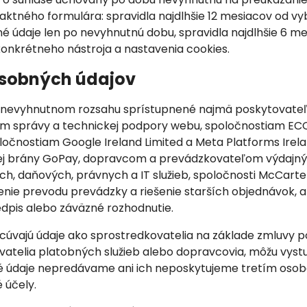
aktného formulára: spravidla najdlhšie 12 mesiacov od v
é údaje len po nevyhnutnú dobu, spravidla najdlhšie 6 me
konkrétneho nástroja a nastavenia cookies.
osobných údajov
 nevyhnutnom rozsahu sprístupnené najmä poskytovateľ
správy a technickej podpory webu, spoločnostiam ECOMA
očnostiam Google Ireland Limited a Meta Platforms Irela
ej brány GoPay, dopravcom a prevádzkovateľom výdajný
, daňových, právnych a IT služieb, spoločnosti McCarter 
e prevodu prevádzky a riešenie starších objednávok, a
edpis alebo záväzné rozhodnutie.
cúvajú údaje ako sprostredkovatelia na základe zmluvy pod
vatelia platobných služieb alebo dopravcovia, môžu vys
é údaje nepredávame ani ich neposkytujeme tretím osob
 účely.