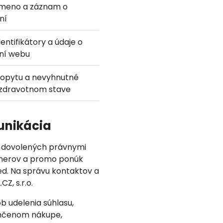
 meno a záznam o
ní
dentifikátory a údaje o
ní webu
opytu a nevyhnutné
 zdravotnom stave
unikácia
h dovolených právnymi
nnerov a promo ponúk
d. Na správu kontaktov a
Z, s.r.o.
 udelenia súhlasu,
ončenom nákupe,