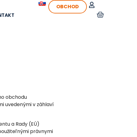
OBCHOD
NTAKT
ho obchodu
jmi uvedenými v záhlaví
entu a Rady (EÚ)
 použiteľnými právnymi