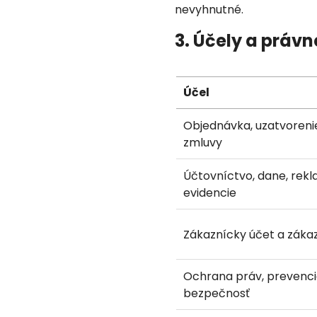
nevyhnutné.
3. Účely a práv
Účel
Objednávka, uzatvorenie
zmluvy
Účtovníctvo, dane, rek
evidencie
Zákaznícky účet a záka
Ochrana práv, prevenc
bezpečnosť