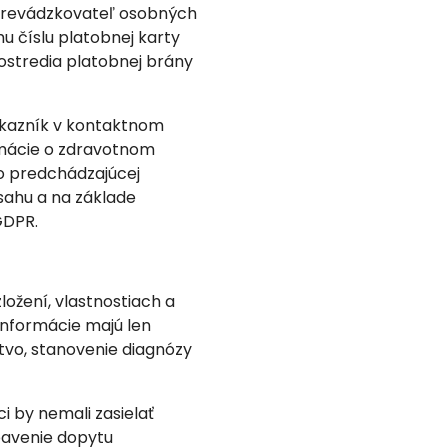
prevádzkovateľ osobných
u číslu platobnej karty
ostredia platobnej brány
ákazník v kontaktnom
rmácie o zdravotnom
bo predchádzajúcej
sahu a na základe
GDPR.
ožení, vlastnostiach a
informácie majú len
tvo, stanovenie diagnózy
i by nemali zasielať
ybavenie dopytu