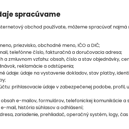
údaje spracúvame
o internetový obchod používate, môžeme spracúvať najmä 
 meno, priezvisko, obchodné meno, IČO a DIČ;
ail, telefónne číslo, fakturačná a doručovacia adresa;
h a zmluvnom vzťahu: obsah, číslo a stav objednávky, ce
ednávok, reklamácie a odstúpenia;
é údaje: údaje na vystavenie dokladov, stav platby, identi
by;
čtu: prihlasovacie údaje v zabezpečenej podobe, profil, 
 obsah e-mailov, formulárov, telefonickej komunikácie a s
e-mail, história súhlasov a odhlásení;
adresa, zariadenie, prehliadač, operačný systém, logy, čas