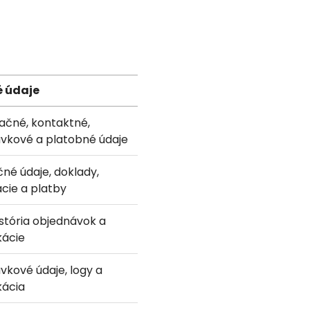
é údaje
kačné, kontaktné,
vkové a platobné údaje
čné údaje, doklady,
cie a platby
história objednávok a
ácie
vkové údaje, logy a
ácia