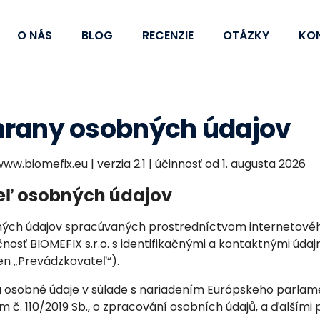
O NÁS
BLOG
RECENZIE
OTÁZKY
KO
hrany osobných údajov
w.biomefix.eu | verzia 2.1 | účinnosť od 1. augusta 2026
eľ osobných údajov
ých údajov spracúvaných prostredníctvom internetové
nosť BIOMEFIX s.r.o. s identifikačnými a kontaktnými úda
en „Prevádzkovateľ“).
 osobné údaje v súlade s nariadením Európskeho parlam
 č. 110/2019 Sb., o zpracování osobních údajů, a ďalšími