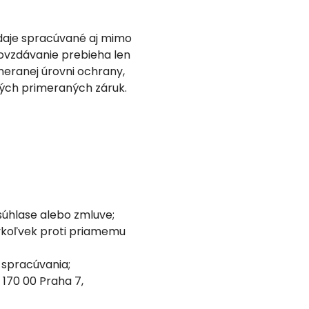
údaje spracúvané aj mimo
ovzdávanie prebieha len
meranej úrovni ochrany,
ých primeraných záruk.
úhlase alebo zmluve;
ykoľvek proti priamemu
 spracúvania;
 170 00 Praha 7,