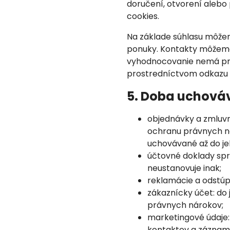
doručení, otvorení alebo
cookies.
Na základe súhlasu môžem
ponuky. Kontakty môžeme 
vyhodnocovanie nemá prá
prostredníctvom odkazu v
5. Doba uchová
objednávky a zmluvn
ochranu právnych ná
uchovávané až do je
účtovné doklady spra
neustanovuje inak;
reklamácie a odstúp
zákaznícky účet: do
právnych nárokov;
marketingové údaje:
kontaktov a záznam 