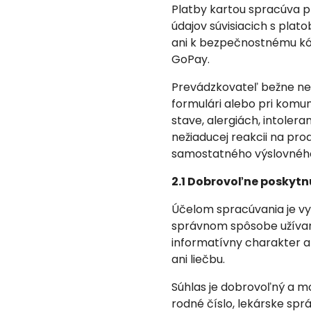
Platby kartou spracúva 
údajov súvisiacich s pla
ani k bezpečnostnému kód
GoPay.
Prevádzkovateľ bežne ne
formulári alebo pri komu
stave, alergiách, intoler
nežiaducej reakcii na pr
samostatného výslovného sú
2.1 Dobrovoľne poskyt
Účelom spracúvania je vy
správnom spôsobe užívani
informatívny charakter a
ani liečbu.
Súhlas je dobrovoľný a mo
rodné číslo, lekárske spr