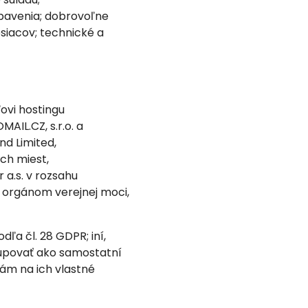
ybavenia; dobrovoľne
siacov; technické a
ovi hostingu
IL.CZ, s.r.o. a
nd Limited,
ch miest,
a.s. v rozsahu
 orgánom verejnej moci,
ľa čl. 28 GDPR; iní,
tupovať ako samostatní
ám na ich vlastné