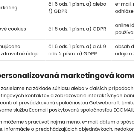
čl. 6 ods. 1 písm. a) alebo
e-mail,
rketing
f) GDPR
odhláse
online i
ové cookies
čl. 6 ods. 1 písm. a) GDPR
používa
hujúceho
čl. 6 ods. 1 písm. a) a čl. 9
obsah d
 zdravotné údaje
ods. 2 písm. a) GDPR
údaje o
a personalizovaná marketingová kom
zasielame na základe súhlasu alebo v ďalších prípadoc
etingových kontaktov a zobrazovanie interaktívnych ba
econtrol prevádzkovanú spoločnosťou Getwebcraft Limite
ívame službu Ecomail poskytovanú spoločnosťou ECOMAIL.C
om môžeme spracúvať najmä meno, e-mail, dátum a spôsob
e, informácie o predchádzajúcich objednávkach, nedok