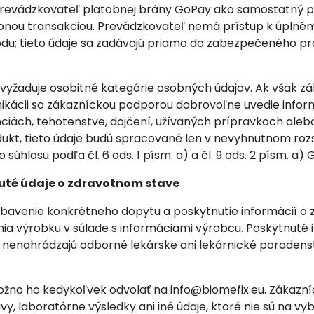
prevádzkovateľ platobnej brány GoPay ako samostatný 
tobnou transakciou. Prevádzkovateľ nemá prístup k úplném
u; tieto údaje sa zadávajú priamo do zabezpečeného pr
vyžaduje osobitné kategórie osobných údajov. Ak však z
nikácii so zákazníckou podporou dobrovoľne uvedie info
anciách, tehotenstve, dojčení, užívaných prípravkoch ale
odukt, tieto údaje budú spracované len v nevyhnutnom roz
hlasu podľa čl. 6 ods. 1 písm. a) a čl. 9 ods. 2 písm. a) 
nuté údaje o zdravotnom stave
bavenie konkrétneho dopytu a poskytnutie informácií o zl
a výrobku v súlade s informáciami výrobcu. Poskytnuté 
 nenahrádzajú odborné lekárske ani lekárnické poradens
žno ho kedykoľvek odvolať na info@biomefix.eu. Zákazníc
ávy, laboratórne výsledky ani iné údaje, ktoré nie sú na v