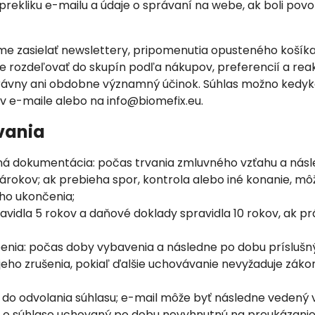
 prekliku e-mailu a údaje o správaní na webe, ak boli po
e zasielať newslettery, pripomenutia opusteného košík
rozdeľovať do skupín podľa nákupov, preferencií a reak
vny ani obdobne významný účinok. Súhlas možno kedyk
 e-maile alebo na info@biomefix.eu.
vania
á dokumentácia: počas trvania zmluvného vzťahu a násle
rokov; ak prebieha spor, kontrola alebo iné konanie, mô
ho ukončenia;
vidla 5 rokov a daňové doklady spravidla 10 rokov, ak p
enia: počas doby vybavenia a následne po dobu príslušn
 jeho zrušenia, pokiaľ ďalšie uchovávanie nevyžaduje zák
 do odvolania súhlasu; e-mail môže byť následne veden
o súhlase uchovaný po dobu nevyhnutnú na preukázanie 