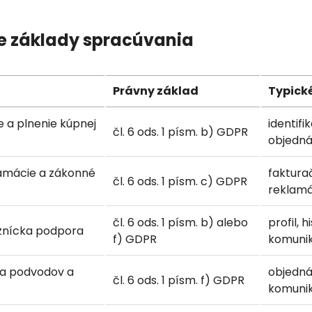
ne základy spracúvania
Právny základ
Typick
 a plnenie kúpnej
identifi
čl. 6 ods. 1 písm. b) GDPR
objedná
lamácie a zákonné
faktura
čl. 6 ods. 1 písm. c) GDPR
reklamá
čl. 6 ods. 1 písm. b) alebo
profil, 
znícka podpora
f) GDPR
komunik
ia podvodov a
objedná
čl. 6 ods. 1 písm. f) GDPR
komunik