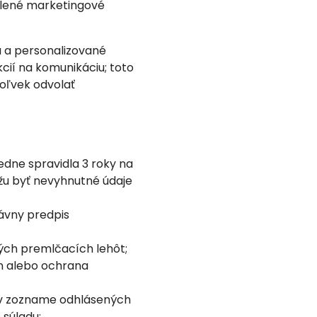
volené marketingové
a a personalizované
cií na komunikáciu; toto
oľvek odvolať
dne spravidla 3 roky na
žu byť nevyhnutné údaje
rávny predpis
ých premlčacích lehôt;
on alebo ochrana
ý v zozname odhlásených
súladu;