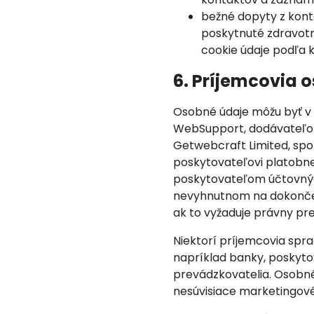
bežné dopyty z kont
poskytnuté zdravotn
cookie údaje podľa 
6. Príjemcovia 
Osobné údaje môžu byť v
WebSupport, dodávateľom 
Getwebcraft Limited, spol
poskytovateľovi platobn
poskytovateľom účtovných
nevyhnutnom na dokončeni
ak to vyžaduje právny pr
Niektorí príjemcovia spra
napríklad banky, poskyto
prevádzkovatelia. Osobn
nesúvisiace marketingové