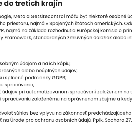
do tretích krajín
 Google, Meta a Getsitecontrol môžu byť niektoré osobné 
o priestoru, najmä v Spojených štátoch amerických. Od
PR, najmä na základe rozhodnutia Európskej komisie o pri
y Framework, štandardných zmluvných doložiek alebo in
osobným údajom a na ich kópiu;
presných alebo neúplných údajov;
 sú splnené podmienky GDPR;
e spracúvania;
 údajov pri automatizovanom spracúvaní založenom na s
ti spracúvaniu založenému na oprávnenom záujme a ked
volať súhlas bez vplyvu na zákonnosť predchádzajúceho
 na Úrade pro ochranu osobních údajů, Pplk. Sochora 27,