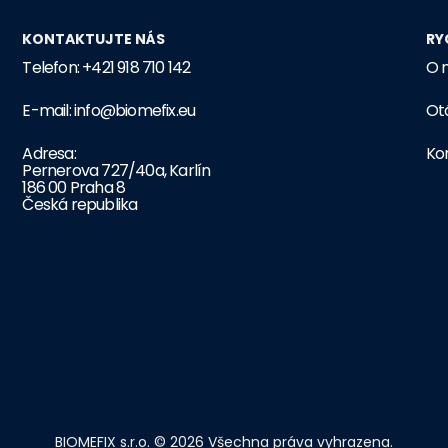
KONTAKTUJTE NÁS
RY
Telefon: +421 918 710 142
O 
E-mail: info@biomefix.eu
Ot
Adresa:
Ko
Pernerova 727/40a, Karlín
186 00 Praha 8
Česká republika
BIOMEFIX s.r.o. © 2026 Všechna práva vyhrazena.