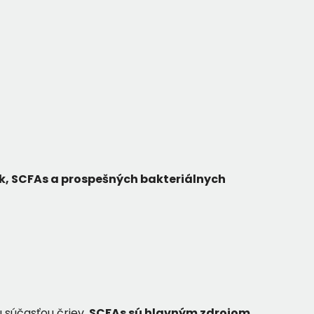
ík, SCFAs a prospešných bakteriálnych
 súčasťou čriev.
SCFAs sú hlavným zdrojom