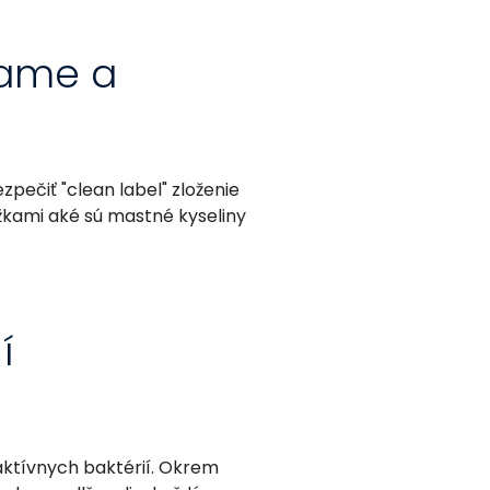
jame a
pečiť "clean label" zloženie
ožkami aké sú mastné kyseliny
í
aktívnych baktérií. Okrem