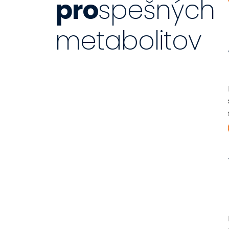
pro
spešných
metabolitov