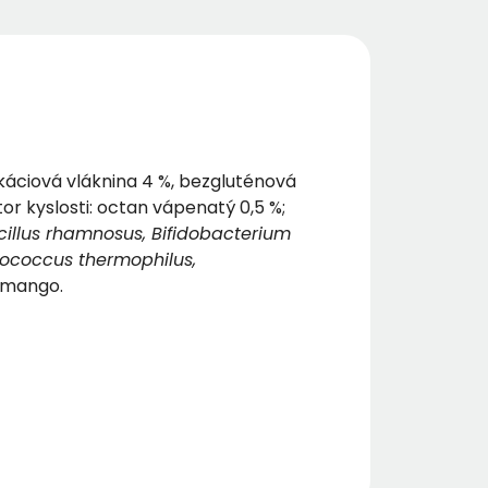
akáciová vláknina 4 %, bezgluténová
or kyslosti: octan vápenatý 0,5 %;
illus rhamnosus, Bifidobacterium
ptococcus thermophilus,
/ mango.