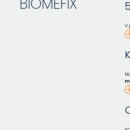
BIOMEFIX
5
V 
Na
m
SC