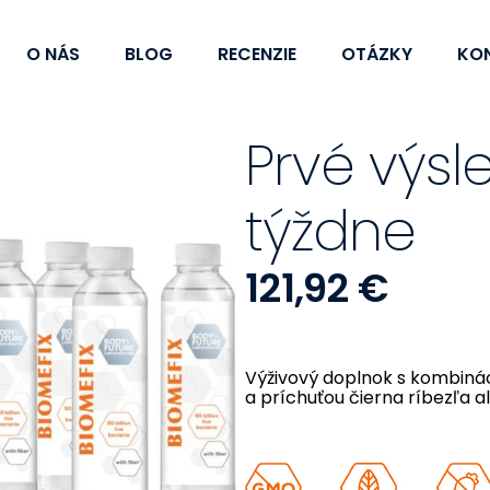
O NÁS
BLOG
RECENZIE
OTÁZKY
KO
Prvé výsl
týždne
121,92
€
Výživový doplnok s kombinác
a príchuťou čierna ríbezľa a