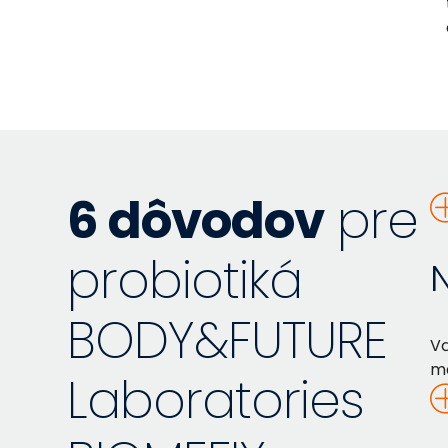
6 dôvodov
pre
probiotiká
N
BODY&FUTURE
Vď
m
Laboratories