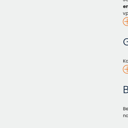
en
vp
Ka
Be
na