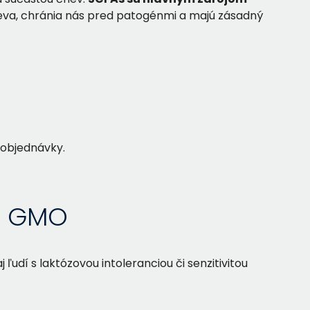
reva, chránia nás pred patogénmi a majú zásadný
 objednávky.
 a GMO
j ľudí s laktózovou intoleranciou či senzitivitou