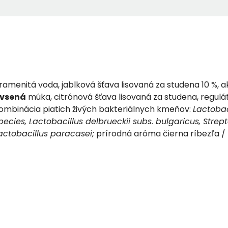
ramenitá voda, jablková šťava lisovaná za studena 10 %, 
vsená
múka, citrónová šťava lisovaná za studena, regulát
ombinácia piatich živých bakteriálnych kmeňov:
Lactobac
pecies, Lactobacillus delbrueckii subs. bulgaricus, Stre
actobacillus paracasei;
prírodná aróma čierna ríbezľa 