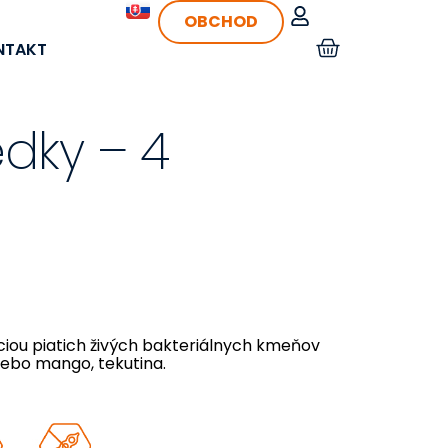
OBCHOD
NTAKT
edky – 4
iou piatich živých bakteriálnych kmeňov
lebo mango, tekutina.