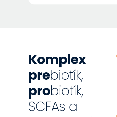
Komplex
pre
biotík,
pro
biotík,
SCFAs a