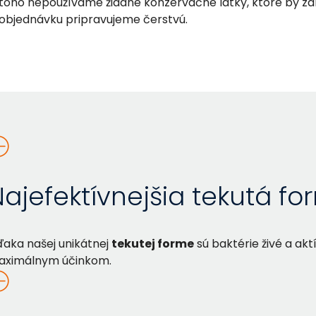
toho nepoužívame žiadne konzervačné látky, ktoré by zár
objednávku pripravujeme čerstvú.
ajefektívnejšia tekutá fo
aka našej unikátnej
tekutej forme
sú baktérie živé a akt
aximálnym účinkom.