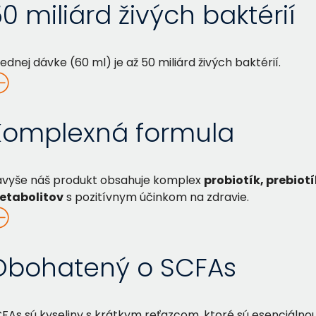
0 miliárd živých baktérií
jednej dávke (60 ml) je až 50 miliárd živých baktérií.
Komplexná formula
vyše náš produkt obsahuje komplex
probiotík, prebiot
etabolitov
s pozitívnym účinkom na zdravie.
Obohatený o SCFAs
FAs sú kyseliny s krátkym reťazcom, ktoré sú esenciálnou