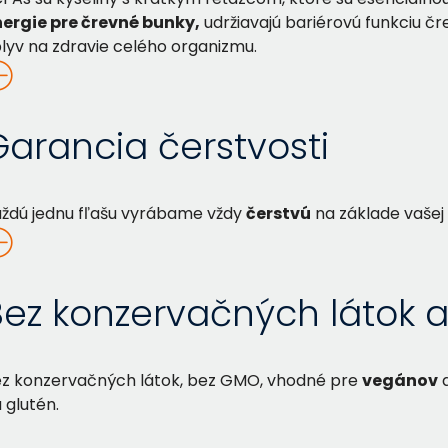
ergie pre črevné bunky,
udržiavajú bariérovú funkciu č
lyv na zdravie celého organizmu.
Garancia čerstvosti
ždú jednu fľašu vyrábame vždy
čerstvú
na základe vašej
Bez konzervačných látok
z konzervačných látok, bez GMO, vhodné pre
vegánov
a
 glutén.