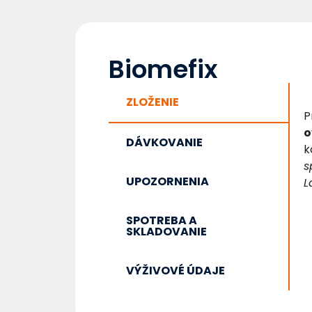
Biomefix
ZLOŽENIE
P
o
DÁVKOVANIE
k
s
UPOZORNENIA
L
SPOTREBA A
SKLADOVANIE
VÝŽIVOVÉ ÚDAJE