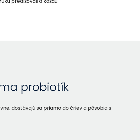
uku predlžovali a každú
rma probiotík
ívne, dostávajú sa priamo do čriev a pôsobia s