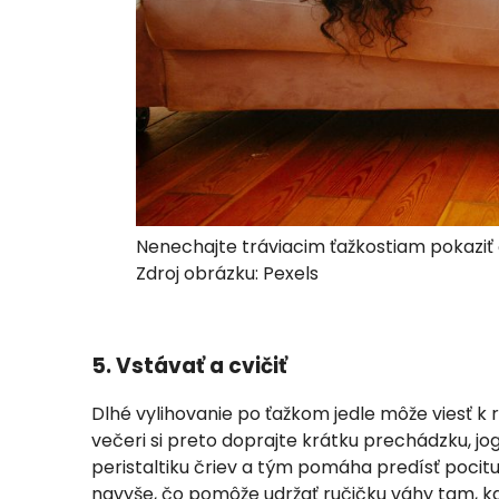
Nenechajte tráviacim ťažkostiam pokaziť č
Zdroj obrázku: Pexels
5. Vstávať a cvičiť
Dlhé vylihovanie po ťažkom jedle môže viesť k
večeri si preto doprajte krátku prechádzku, jo
peristaltiku čriev a tým pomáha predísť pocit
navyše, čo pomôže udržať ručičku váhy tam, kd