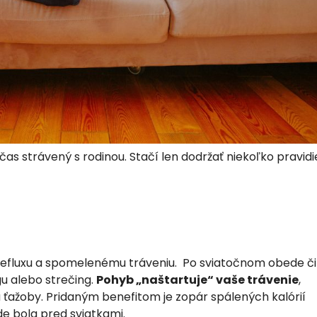
as strávený s rodinou. Stačí len dodržať niekoľko pravidie
 refluxu a spomelenému tráveniu. Po sviatočnom obede či
gu alebo strečing.
Pohyb „naštartuje“ vaše trávenie
,
u ťažoby. Pridaným benefitom je zopár spálených kalórií
e bola pred sviatkami.