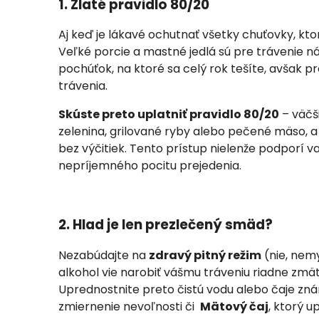
1. Zlaté pravidlo 80/20
Aj keď je lákavé ochutnať všetky chuťovky, ktor
Veľké porcie a mastné jedlá sú pre trávenie n
pochúťok, na ktoré sa celý rok tešíte, avšak 
trávenia.
Skúste preto uplatniť pravidlo 80/20
– väčši
zelenina, grilované ryby alebo pečené mäso, a
bez výčitiek. Tento prístup nielenže podporí vaš
nepríjemného pocitu prejedenia.
2. Hlad je len prezlečený smäd?
Nezabúdajte na
zdravý pitný režim
(nie, nemy
alkohol vie narobiť vášmu tráveniu riadne zmät
Uprednostnite preto čistú vodu alebo čaje zná
zmiernenie nevoľnosti či
Mätový čaj
, ktorý u