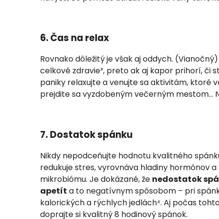
6. Čas na relax
Rovnako dôležitý je však aj oddych. (Vianočný)
celkové zdravie³, preto ak aj kapor prihorí, č
paniky relaxujte a venujte sa aktivitám, ktoré v
prejdite sa vyzdobeným večerným mestom… Nez
7. Dostatok spánku
Nikdy nepodceňujte hodnotu kvalitného spánku.
redukuje stres, vyrovnáva hladiny hormónov a
mikrobiómu. Je dokázané, že
nedostatok spán
apetít
a to negatívnym spôsobom – pri spánko
kalorických a rýchlych jedlách⁴. Aj počas toh
doprajte si kvalitný 8 hodinový spánok.