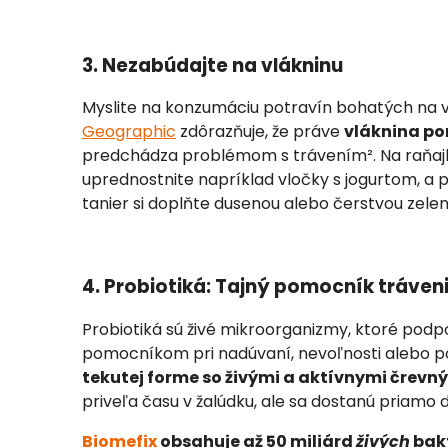
3. Nezabúdajte na vlákninu
Myslite na konzumáciu potravín bohatých na vlá
Geographic
zdôrazňuje, že práve
vláknina po
predchádza problémom s trávením². Na raňajky
uprednostnite napríklad vločky s jogurtom, a
tanier si doplňte dusenou alebo čerstvou zelen
4. Probiotiká: Tajný pomocník tráven
Probiotiká sú živé mikroorganizmy, ktoré pod
pomocníkom pri nadúvaní, nevoľnosti alebo po
tekutej forme so živými a aktívnymi črevn
priveľa času v žalúdku, ale sa dostanú priamo d
Biomefix
obsahuje až 50 miliárd
živých
bakt