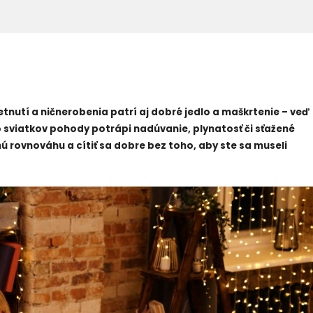
tnutí a ničnerobenia patrí aj dobré jedlo a maškrtenie – veď
 sviatkov pohody potrápi nadúvanie, plynatosť či sťažené
vnú rovnováhu a cítiť sa dobre bez toho, aby ste sa museli