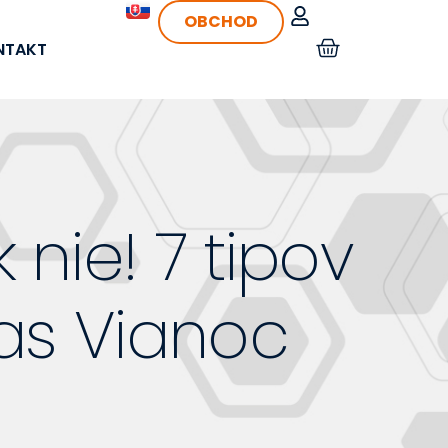
OBCHOD
NTAKT
 nie! 7 tipov
as Vianoc