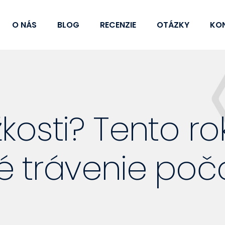
O NÁS
BLOG
RECENZIE
OTÁZKY
KO
kosti? Tento rok
é trávenie poč