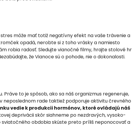
 stres môže mať totiž negatívny efekt na vaše trávenie a
i stromček opadá, nerobte si z toho vrásky a namiesto
ám robia radosť. Sledujte vianočné filmy, hrajte stolové hr
abúdajte, že Vianoce sú o pohode, nie o dokonalosti.
 Práve to je spôsob, ako sa náš organizmus regeneruje,
 v neposlednom rade taktiež podporuje aktivitu črevného
ku vedie k produkcii hormónov, ktoré ovládajú náš
vej deprivácii skôr siahneme po nezdravých, vysoko-
to sviatočného obdobia skúste preto príliš neponocovať a