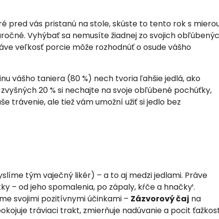
é pred vás pristanú na stole, skúste to tento rok s mierou
áročné. Vyhýbať sa nemusíte žiadnej zo svojich obľúbený
práve veľkosť porcie môže rozhodnúť o osude vášho
nu vášho taniera (80 %) nech tvoria ľahšie jedlá, ako
 zvyšných 20 % si nechajte na svoje obľúbené pochúťky,
e trávenie, ale tiež vám umožní užiť si jedlo bez
slíme tým vaječný likér) – a to aj medzi jedlami. Práve
ky – od jeho spomalenia, po zápaly, kŕče a hnačky¹.
me svojimi pozitívnymi účinkami –
Zázvorový čaj
na
pokojuje tráviaci trakt, zmierňuje nadúvanie a pocit ťažkost