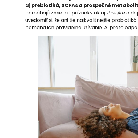
aj prebiotiká, SCFAs a prospešné metabolit
pomáhajú zmierniť príznaky ak aj
zhrešíte
a dop
uvedomiť si, že ani tie najkvalitnejšie probioti
pomáha ich pravidelné užívanie. Aj preto od