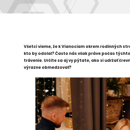
Všetci vieme, že k Vianociam okrem rodinných stre
kto by odolal? Často nás však práve počas týchto
trávenie. Určite sa aj vy pýtate, ako si udržať čre
výrazne obmedzovať?