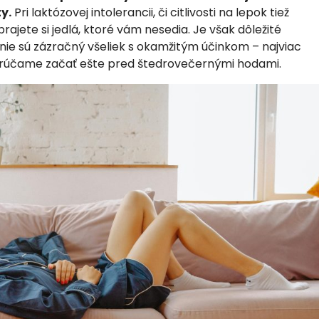
y.
Pri laktózovej intolerancii, či citlivosti na lepok tiež
rajete si jedlá, ktoré vám nesedia. Je však dôležité
ká nie sú zázračný všeliek s okamžitým účinkom – najviac
porúčame začať ešte pred štedrovečernými hodami.