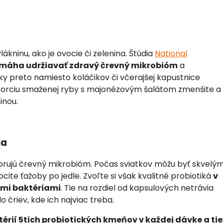
kninu, ako je ovocie či zelenina. Štúdia
National
máha udržiavať zdravý črevný mikrobióm
a
 preto namiesto koláčikov či včerajšej kapustnice
 porciu smaženej ryby s majonézovým šalátom zmenšite a
inou.
ia
porujú črevný mikrobióm. Počas sviatkov môžu byť skvelý
cite ťažoby po jedle.
Zvoľte si však kvalitné probiotiká
v
ými baktériami
. Tie na rozdiel od kapsulových netrávia
o čriev, kde ich najviac treba.
érií 5tich probiotických kmeňov v každej dávke a tie