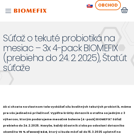
OBCHOD
Súťaž o tekuté probiotiká na
mesiac – 3x 4-pack BIOMEFIX
(prebieha do 24. 2. 2025), Štatút
súťaže
Ak si chcete na vlastnom tele vyskúšať silu kvalitných tekutých probiotík, máme
pre vás jedinečnú príležitosť. Vyplňte krátky dotazník a staňte sa jedným z 3
výhercov, ktorým podarujeme mesačné balenie (4-pack) BIOMEFIX! Súťaž
prebieha do 24.2.2025. Navyše, každý účastník získa po odoslaní dotazníka
okamžite
15 % zľavový kód
, ktorý si bude môcť až do 15.3.2025 uplatniť na