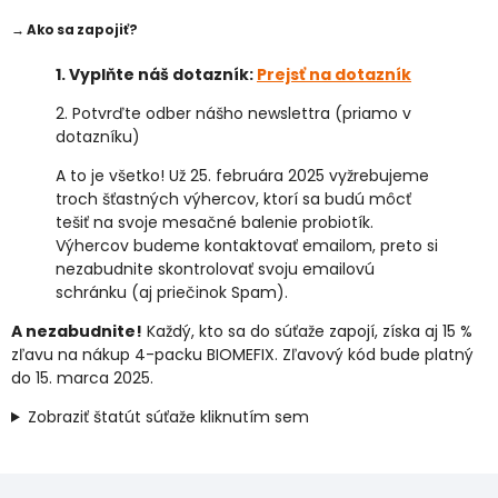
→ Ako sa zapojiť?
1. Vyplňte náš dotazník:
Prejsť na dotazník
2. Potvrďte odber nášho newslettra (priamo v
dotazníku)
A to je všetko! Už 25. februára 2025 vyžrebujeme
troch šťastných výhercov, ktorí sa budú môcť
tešiť na svoje mesačné balenie probiotík.
Výhercov budeme kontaktovať emailom, preto si
nezabudnite skontrolovať svoju emailovú
schránku (aj priečinok Spam).
A nezabudnite!
Každý, kto sa do súťaže zapojí, získa aj 15 %
zľavu na nákup 4-packu BIOMEFIX. Zľavový kód bude platný
do 15. marca 2025.
Zobraziť štatút súťaže kliknutím sem