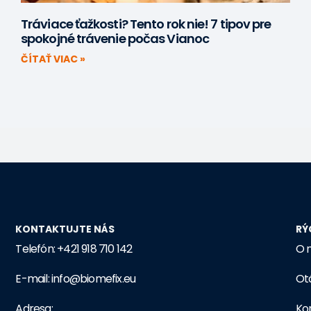
Tráviace ťažkosti? Tento rok nie! 7 tipov pre
spokojné trávenie počas Vianoc
ČÍTAŤ VIAC »
KONTAKTUJTE NÁS
RÝ
Telefón: +421 918 710 142
O 
E-mail: info@biomefix.eu
Ot
Adresa:
Ko