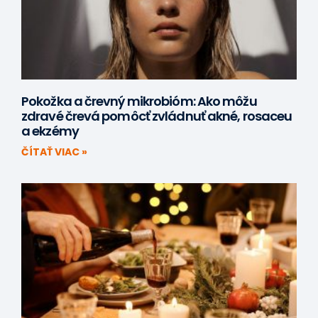
Pokožka a črevný mikrobióm: Ako môžu
zdravé črevá pomôcť zvládnuť akné, rosaceu
a ekzémy
ČÍTAŤ VIAC »