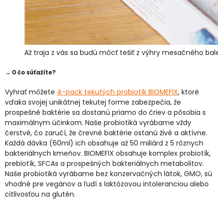
Až traja z vás sa budú môcť tešiť z výhry mesačného bal
→ O čo súťažíte?
Vyhrať môžete
4-pack tekutých probiotík BIOMEFIX
, ktoré
vďaka svojej unikátnej tekutej forme zabezpečia, že
prospešné baktérie sa dostanú priamo do čriev a pôsobia s
maximálnym účinkom. Naše probiotiká vyrábame vždy
čerstvé, čo zaručí, že črevné baktérie ostanú živé a aktívne.
Každá dávka (60ml) ich obsahuje až 50 miliárd z 5 rôznych
bakteriálnych kmeňov. BIOMEFIX obsahuje komplex probiotík,
prebiotík, SFCAs a prospešných bakteriálnych metabolitov.
Naše probiotiká vyrábame bez konzervačných látok, GMO, sú
vhodné pre vegánov a ľudí s laktózovou intoleranciou alebo
citlivosťou na glutén.