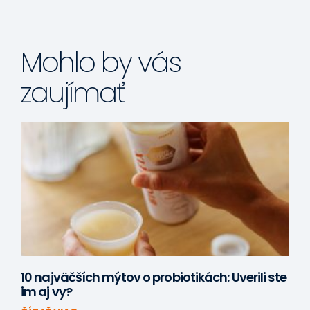
Mohlo by vás
zaujímať
10 najväčších mýtov o probiotikách: Uverili ste
im aj vy?