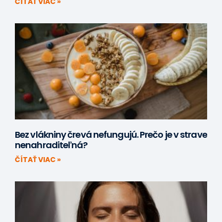
ČÍTAŤ VIAC »
Bez vlákniny črevá nefungujú. Prečo je v strave
nenahraditeľná?
ČÍTAŤ VIAC »