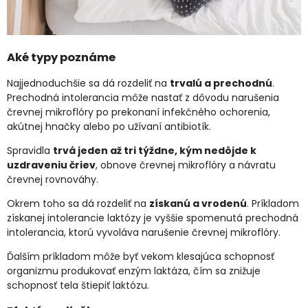
Aké typy poznáme
Najjednoduchšie sa dá rozdeliť na
trvalú a prechodnú
.
Prechodná intolerancia môže nastať z dôvodu narušenia
črevnej mikroflóry po prekonaní infekčného ochorenia,
akútnej hnačky alebo po užívaní antibiotík.
Spravidla
trvá jeden až tri týždne, kým nedôjde k
uzdraveniu čriev
, obnove črevnej mikroflóry a návratu
črevnej rovnováhy.
Okrem toho sa dá rozdeliť na
získanú a vrodenú
. Príkladom
získanej intolerancie laktózy je vyššie spomenutá prechodná
intolerancia, ktorú vyvoláva narušenie črevnej mikroflóry.
Ďalším príkladom môže byť vekom klesajúca schopnosť
organizmu produkovať enzým laktáza, čím sa znižuje
schopnosť tela štiepiť laktózu.