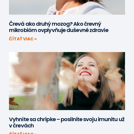
Črevá ako druhý mozog? Ako črevný
mikrobióm ovplyvňuje duševné zdravie
ČÍTAŤ VIAC »
Vyhnite sa chrípke – posilnite svoju imunitu už
v črevách