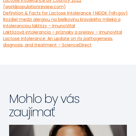
Lactose Intolerance by Country 2022
(worldpopulationreview.com)
Definition & Facts for Lactose Intolerance | NIDDK (nih.gov)
Rozdiel medzi alergiou na bielkovinu kravského mlieka a
intoleranciou laktózy – ImunoVital
Laktózová intolerancia – príznaky a prejavy – ImunoVital
Lactose intolerance: An update on its pathogenesis,
diagnosis, and treatment – ScienceDirect
Mohlo by vás
zaujímať