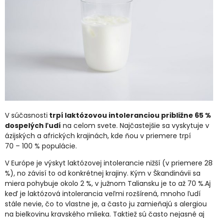
V súčasnosti
trpí laktózovou intoleranciou približne 65 %
dospelých ľudí
na celom svete. Najčastejšie sa vyskytuje v
ázijských a afrických krajinách, kde ňou v priemere trpí
70 – 100 % populácie.
V Európe je výskyt laktózovej intolerancie nižší (v priemere 28
%), no závisí to od konkrétnej krajiny. Kým v Škandinávii sa
miera pohybuje okolo 2 %, v južnom Taliansku je to až 70 %.Aj
keď je laktózová intolerancia veľmi rozšírená, mnoho ľudí
stále nevie, čo to vlastne je, a často ju zamieňajú s alergiou
na bielkovinu kravského mlieka. Taktiež sú často nejasné aj