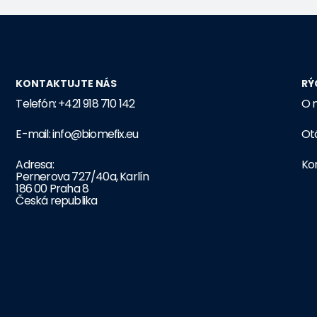
KONTAKTUJTE NÁS
RÝ
Telefón: +421 918 710 142
O 
E-mail: info@biomefix.eu
Ot
Adresa:
Ko
Pernerova 727/40a, Karlín
186 00 Praha 8
Česká republika