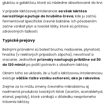
glukózu a galaktózu, ktoré sú následne absorbované do krvi.
V prípade laktózovej intolerancie
sa však laktóza
nerozštiepi a putuje do hrubého čreva
, kde ju začnú
fermentovať špecifické črevné baktérie. Ich pôsobením
začne vznikať plyn a toxické látky, ktoré sú príčinou
zdravotných ťažkostí.
Typické prejavy
Bežnými príznakmi sú bolesť brucha, nadúvanie, plynatosť,
hnačka (v niektorých prípadoch zápcha), nevoľnosť a
vracanie. Jednotlivé
príznaky nastupujú približne od 30
do 120 minút
po požití potravín s obsahom laktózy.
Okrem toho sa ukázalo, že u ľudí s laktózovou intoleranciou
existuje
väčšie riziko vzniku ochorení, ako je rakovina
.
Zrejme za to môžu zmeny črevného mikrobiómu aj
nadmerná produkcia toxických látok (acetón, acetaldehyd,
etanol, peptidy), ktoré vznikajú v dôsledku nesprávneho
trávenia laktózy.