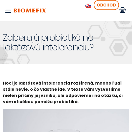
OBCHOD
Zaberajú probiotiká na
laktózovú intoleranciu?
Hoci je laktózová intolerancia rozšírená, mnoho ľudí
stále nevie, o čo vlastne ide. V texte vám vysvetlíme
nielen príčiny jej vzniku, ale odpovieme i na otázku, či
vám s liečbou pomôžu probiotiká.