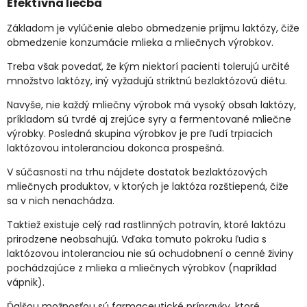
Efektívna liečba
Základom je vylúčenie alebo obmedzenie príjmu laktózy, čiže
obmedzenie konzumácie mlieka a mliečnych výrobkov.
Treba však povedať, že kým niektorí pacienti tolerujú určité
množstvo laktózy, iný vyžadujú striktnú bezlaktózovú diétu.
Navyše, nie každý mliečny výrobok má vysoký obsah laktózy,
príkladom sú tvrdé aj zrejúce syry a fermentované mliečne
výrobky. Posledná skupina výrobkov je pre ľudí trpiacich
laktózovou intoleranciou dokonca prospešná.
V súčasnosti na trhu nájdete dostatok bezlaktózových
mliečnych produktov, v ktorých je laktóza rozštiepená, čiže
sa v nich nenachádza.
Taktiež existuje celý rad rastlinných potravín, ktoré laktózu
prirodzene neobsahujú. Vďaka tomuto pokroku ľudia s
laktózovou intoleranciou nie sú ochudobnení o cenné živiny
pochádzajúce z mlieka a mliečnych výrobkov (napríklad
vápnik).
Ďalšou možnosťou sú farmaceutické prípravky, ktoré