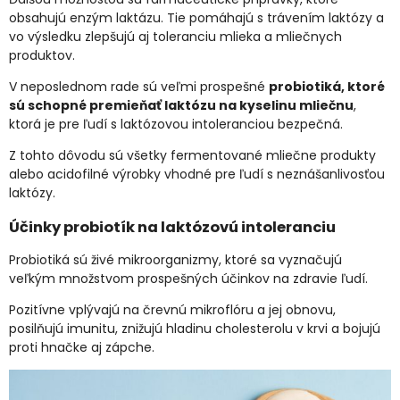
obsahujú enzým laktázu. Tie pomáhajú s trávením laktózy a
vo výsledku zlepšujú aj toleranciu mlieka a mliečnych
produktov.
V neposlednom rade sú veľmi prospešné
probiotiká, ktoré
sú schopné premieňať laktózu na kyselinu mliečnu
,
ktorá je pre ľudí s laktózovou intoleranciou bezpečná.
Z tohto dôvodu sú všetky fermentované mliečne produkty
alebo acidofilné výrobky vhodné pre ľudí s neznášanlivosťou
laktózy.
Účinky probiotík na laktózovú intoleranciu
Probiotiká sú živé mikroorganizmy, ktoré sa vyznačujú
veľkým množstvom prospešných účinkov na zdravie ľudí.
Pozitívne vplývajú na črevnú mikroflóru a jej obnovu,
posilňujú imunitu, znižujú hladinu cholesterolu v krvi a bojujú
proti hnačke aj zápche.