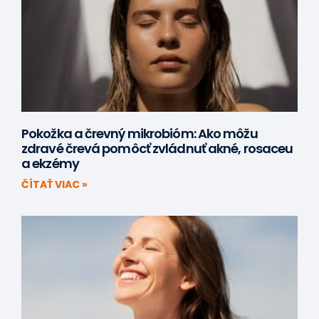
Pokožka a črevný mikrobióm: Ako môžu
zdravé črevá pomôcť zvládnuť akné, rosaceu
a ekzémy
ČÍTAŤ VIAC »