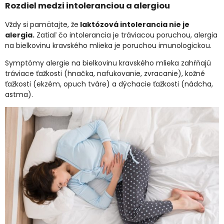
Rozdiel medzi intoleranciou a alergiou
Vždy si pamätajte, že
laktózová intolerancia nie je
alergia.
Zatiaľ čo intolerancia je tráviacou poruchou, alergia
na bielkovinu kravského mlieka je poruchou imunologickou.
Symptómy alergie na bielkovinu kravského mlieka zahŕňajú
tráviace ťažkosti (hnačka, nafukovanie, zvracanie), kožné
ťažkosti (ekzém, opuch tváre) a dýchacie ťažkosti (nádcha,
astma).