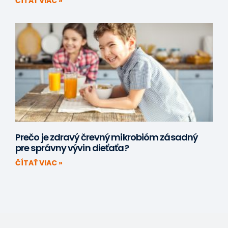
ČÍTAŤ VIAC »
Prečo je zdravý črevný mikrobióm zásadný
pre správny vývin dieťaťa?
ČÍTAŤ VIAC »