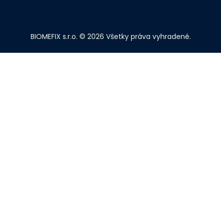
BIOMEFIX s.r.o. © 2026 Všetky práva vyhradené.