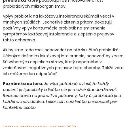
prebiotiká
, ktoré podporujú rozmnožovanie a rast
probiotických mikroorganizmov.
Vplyv probiotík na laktózovú intoleranciu skúmali vedci v
mnohých štúdiách. Jednotlivé zistenia pritom dokazujú
pozitívny vplyv konzumácie probiotík na zmiernenie
symptómov laktózovej intolerancie a zlepšenie prejavov
tohto ochorenia.
Ak by sme teda mali odpovedať na otázku, či sú probiotiká
účinným riešením laktózovej intolerancie, odpoveď by znela:
Sú výborným doplnkom stravy, ktorý napomáha v
zmierňovaní negatívnych prejavov tejto choroby. Takže vám
ich môžeme len odporúčať.
Poznámka autora:
Je však potrebné uviesť, že každý
pacient je špecifický a liečbu nie je možné štandardizovať.
Reakcia čreva na jednotlivé potraviny, látky či probiotiká je u
každého individuálna. Lekár tak musí liečbu prispôsobiť pre
konkrétnu osobu.