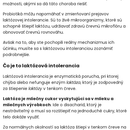
možnosti, akými sa dá táto choroba riešiť.
Probiotiká môžu napomáhať v zmierňovaní prejavov
laktózovej intolerancie. Sú to živé mikroorganizmy, ktoré sú
schopné štiepiť laktózu, udržiavať zdravú črevnú mikroflóru a
obnovovať črevnú rovnováhu.
Avšak na to, aby ste pochopili reálny mechanizmus ich
účinku, musíte sa s laktózovou intoleranciou zoznámiť
podrobnejšie.
Čo je to laktózová intolerancia
Laktózová intolerancia je enzymatická porucha, pri ktorej
chýba alebo nefunguje enzým
laktáza
, ktorý je zodpovedný
za štiepenie
laktózy
v tenkom čreve.
Laktóza je mliečny cukor vyskytujúci sa v mlieku a
mliečnych výrobkoch
. Ide o disacharid, ktorý je
nestráviteľný a musí sa rozštiepiť na jednoduché cukry, ktoré
telo dokáže využiť.
Za normálnych okolností sa laktóza štiepi v tenkom čreve na