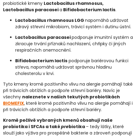
probiotické kmeny
Lactobacillus rhamnosus,
Lactobacillus paracasei
a
Bifidobacterium lactis
.
Lactobacillus rhamnosus LGG
napomáhá udržovat
zdravý střevní mikrobiom, trávicí systém i dutinu ústní.
Lactobacillus paracasei
podporuje imunitní systém a
zkracuje trvání příznaků nachlazení, chřipky či jiných
respiračních onemocnění.
Bifidobacterium lactis
podporuje bariérovou funkci
střeva, napomáhá udržovat správnou hladinu
cholesterolu v krvi.
Tyto kmeny kromě pozitivního vlivu na alergie pomáhají také
při trávicích obtížích a podpoře střevní bariéry. Navíc je
všechny
naleznete v našich tekutých probiotikách
BIOMEFIX
, které kromě pozitivního vlivu na alergie pomáhají i
při trávicích obtížích a podpoře střevní bariéry.
Kromě pečlivě vybraných kmenů obsahují naše
probiotika i SFCAs a také
pre
biotika
– tedy látky, které
slouží jako výživa pro prospěšné bakterie a zároveň podporují