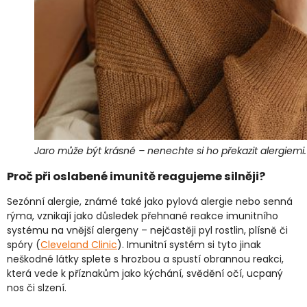
Jaro může být krásné – nenechte si ho překazit alergiemi.
Proč při oslabené imunitě reagujeme silněji?
Sezónní alergie, známé také jako pylová alergie nebo senná
rýma, vznikají jako důsledek přehnané reakce imunitního
systému na vnější alergeny – nejčastěji pyl rostlin, plísně či
spóry (
Cleveland Clinic
). Imunitní systém si tyto jinak
neškodné látky splete s hrozbou a spustí obrannou reakci,
která vede k příznakům jako kýchání, svědění očí, ucpaný
nos či slzení.