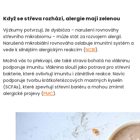
Když se střeva rozhází, alergie mají zelenou
Výzkumy potvrzují, že dysbióza – narušení rovnováhy
střevního mikrobiomu – může stát za rozvojem alergií.
Narušená mikrobiální rovnováha oslabuje imunitní systém a
vede k silnějším alergickým reakcím (
NCBI
).
Možná vás to překvapí, ale také strava bohatá na vlákninu
podporuje imunitu. Vláknina slouží jako potrava pro střevní
bakterie, které ovlivňují imunitu i zánětlivé reakce. Navíc
podporuje tvorbu krátkořetězcových mastných kyselin
(SCFAs), které zpevňují střevní bariéru a mohou zmírnit
alergické projevy (
PMC
).