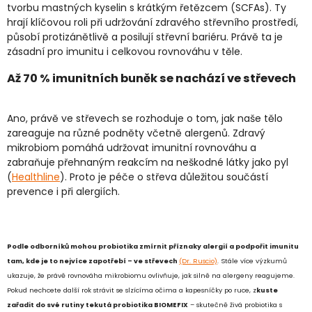
tvorbu mastných kyselin s krátkým řetězcem (SCFAs).
Ty
hrají klíčovou roli při udržování zdravého střevního prostředí,
působí protizánětlivě a posilují střevní bariéru. Právě ta je
zásadní pro imunitu i celkovou rovnováhu v těle.
Až 70 % imunitních buněk se nachází ve střevech
Ano, právě ve střevech se rozhoduje o tom, jak naše tělo
zareaguje na různé podněty včetně alergenů. Zdravý
mikrobiom pomáhá udržovat imunitní rovnováhu a
zabraňuje přehnaným reakcím na neškodné látky jako pyl
(
Healthline
). Proto je péče o střeva důležitou součástí
prevence i při alergiích.
Podle odborníků mohou probiotika zmírnit příznaky alergií a podpořit imunitu
tam, kde je to nejvíce zapotřebí – ve střevech
(Dr. Ruscio)
.
Stále více výzkumů
ukazuje, že právě rovnováha mikrobiomu ovlivňuje, jak silně na alergeny reagujeme.
Pokud nechcete další rok strávit se slzícíma očima a kapesníčky po ruce, z
kuste
zařadit do své rutiny tekutá probiotika BIOMEFIX
– skutečně živá probiotika s