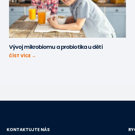
Vývoj mikrobiomu a probiotika u dětí
ČÍST VÍCE →
KONTAKTUJTE NÁS
RY