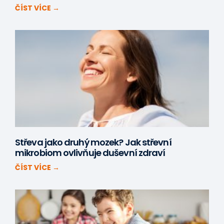
ČÍST VÍCE →
Střeva jako druhý mozek? Jak střevní
mikrobiom ovlivňuje duševní zdraví
ČÍST VÍCE →