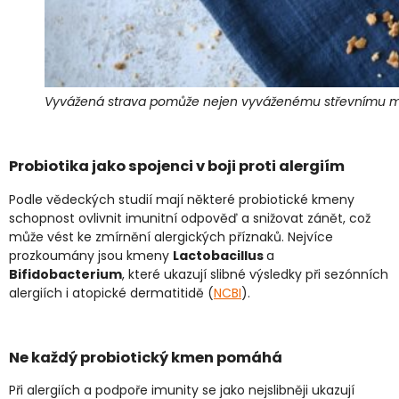
Vyvážená strava pomůže nejen vyváženému střevnímu mikr
Probiotika jako spojenci v boji proti alergiím
Podle vědeckých studií mají některé probiotické kmeny
schopnost ovlivnit imunitní odpověď a snižovat zánět, což
může vést ke zmírnění alergických příznaků. Nejvíce
prozkoumány jsou kmeny
Lactobacillus
a
Bifidobacterium
, které ukazují slibné výsledky při sezónních
alergiích i atopické dermatitidě (
NCBI
).
Ne každý probiotický kmen pomáhá
Při alergiích a podpoře imunity se jako nejslibněji ukazují