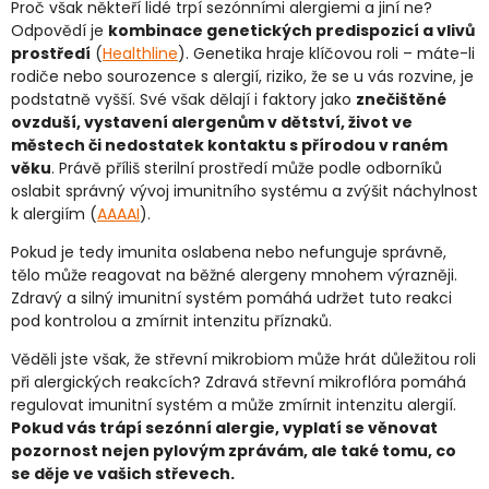
Proč však někteří lidé trpí sezónními alergiemi a jiní ne?
Odpovědí je
kombinace genetických predispozicí a vlivů
prostředí
(
Healthline
). Genetika hraje klíčovou roli – máte-li
rodiče nebo sourozence s alergií, riziko, že se u vás rozvine, je
podstatně vyšší. Své však dělají i faktory jako
znečištěné
ovzduší, vystavení alergenům v dětství, život ve
městech či nedostatek kontaktu s přírodou v raném
věku
. Právě příliš sterilní prostředí může podle odborníků
oslabit správný vývoj imunitního systému a zvýšit náchylnost
k alergiím (
AAAAI
).
Pokud je tedy imunita oslabena nebo nefunguje správně,
tělo může reagovat na běžné alergeny mnohem výrazněji.
Zdravý a silný imunitní systém pomáhá udržet tuto reakci
pod kontrolou a zmírnit intenzitu příznaků.
Věděli jste však, že střevní mikrobiom může hrát důležitou roli
při alergických reakcích? Zdravá střevní mikroflóra pomáhá
regulovat imunitní systém a může zmírnit intenzitu alergií.
Pokud vás trápí sezónní alergie, vyplatí se věnovat
pozornost nejen pylovým zprávám, ale také tomu, co
se děje ve vašich střevech.