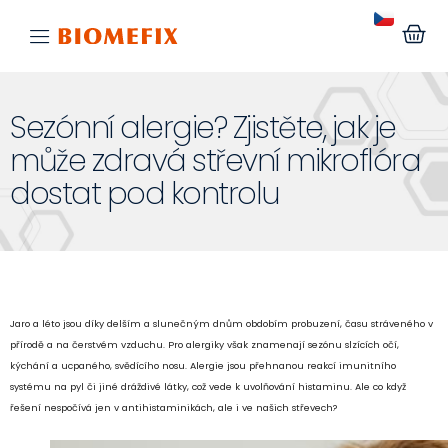
Sezónní alergie? Zjistěte, jak je
může zdravá střevní mikroflóra
dostat pod kontrolu
Jaro a léto jsou díky delším a slunečným dnům obdobím probuzení, času stráveného v
přírodě a na čerstvém vzduchu. Pro alergiky však znamenají sezónu slzících očí,
kýchání a ucpaného, svědícího nosu. Alergie jsou přehnanou reakcí imunitního
systému na pyl či jiné dráždivé látky, což vede k uvolňování histaminu. Ale co když
řešení nespočívá jen v antihistaminikách, ale i ve našich střevech?