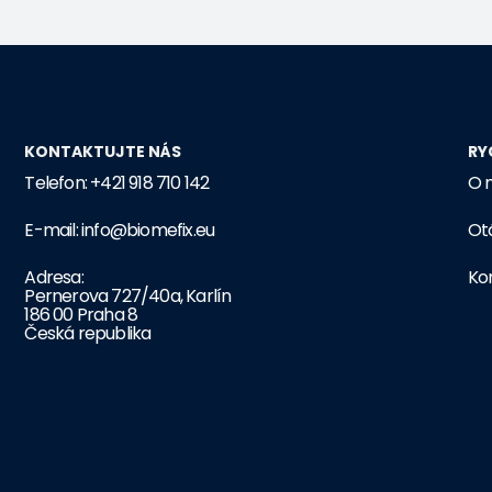
KONTAKTUJTE NÁS
RY
Telefon: +421 918 710 142
O 
E-mail: info@biomefix.eu
Ot
Adresa:
Ko
Pernerova 727/40a, Karlín
186 00 Praha 8
Česká republika